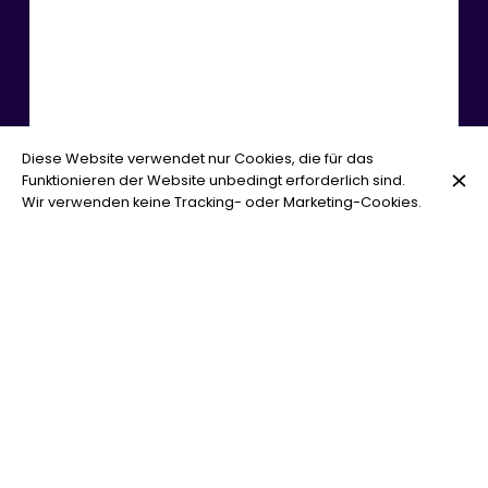
Diese Website verwendet nur Cookies, die für das
Funktionieren der Website unbedingt erforderlich sind.
Conciergerie Le Château
Wir verwenden keine Tracking- oder Marketing-Cookies.
7 Rue du Vingt Quatre Février
83149 Bras
+33 6 65 34 74 88
Kontakt
Banküberweisung
Privatparkplatz im Freien
Klimatisierung