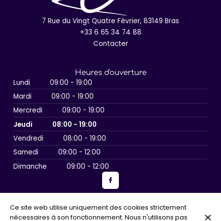
7 Rue du Vingt Quatre Février, 83149 Bras
+33 6 65 34 74 88
Contacter
Heures d'ouverture
Lundi
09:00 - 19:00
Mardi
09:00 - 19:00
Mercredi
09:00 - 19:00
Jeudi
08:00 - 19:00
Vendredi
08:00 - 19:00
Samedi
09:00 - 12:00
Dimanche
09:00 - 12:00
Ce site web utilise uniquement des cookies strictement
© Conciergerie Le Château 2026
nécessaires à son fonctionnement. Nous n'utilisons pas
Mentions légales
Protection des données